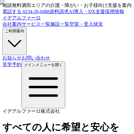
相談無料
酒田エリアの介護・障がい・お子様向け支援を案内
電話する
0234-26-0488
資料請求
AI導入・DX支援
採用情報
イデアルファーロ
会社案内
サービス一覧
施設一覧
空室・受入状況
ご利用案内
お知らせ
お問い合わせ
見学予約
メインメニューを開く
イデアルファーロ株式会社
すべての人に希望と安心を